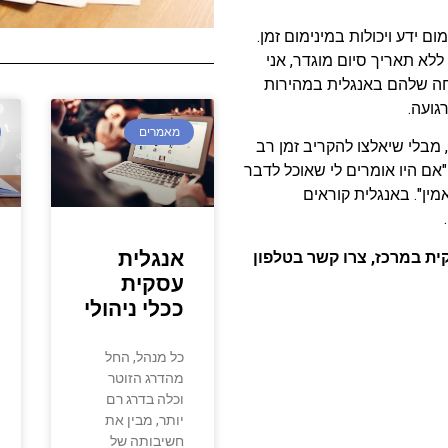
 ידע ויכולות במינימום זמן.
ללא תאריך סיום מוגדר, אני
יחה שלהם באנגלית במהירות
גועה.
מאמרים
, מבלי שיאלצו להקריב זמן רב
אם היו אומרים לי שאוכל לדבר
מין". באנגלית קוראים
.
אנגלית
ית
במרכז, צרו קשר בטלפון
 קל
עסקית
ככלי ניהולי
כל מנהל, החל
מהדרג הזוטר
וכלה בדרג רם
יותר, מבין את
חשיבותה של