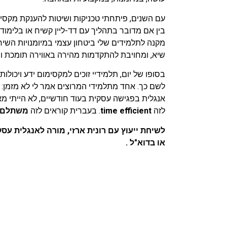
עם השנים, פיתחתי טכניקות ושיטות להענקת מקסימום
בין אם מדובר בתהליך עם דד-ליין קשיח או בלימוד 
מקנה לתלמידים שלי ביטחון עצמי במיומנויות הש
שיא, ומחויבת להתקדמות מהירה באווירה תומכת ור
בסופו של יום, תלמידיי זוכים למקסימום ידע ויכולות
לשם כך. אחד מתלמידי המרוצים אמר לי לא מזמן: "
אנגלית בפגישה עסקית בעוד חודשיים, לא הייתי מא
לזה
time efficient
. בעברית קוראים לזה
משתלם
לשיחת ייעוץ עם רונית ארזי, מורה לאנגלית עסק
או בדוא"ל .
ronit@ronitarazi.co.il
אנגלית בקלי