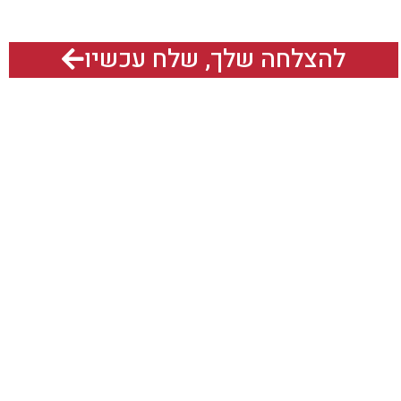
להצלחה שלך, שלח עכשיו
אנחנו גם נמצאים כאן:
תח תקוה