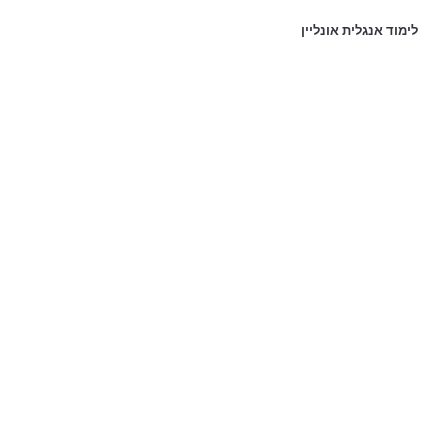
לימוד אנגלית אונליין
פרטי התקשרות:
נייד:
054-8044999
כתובת ראשית: רחוב דנמרק 36, פתח תקוה
מייל לפניות:
ronit@ronitarazi.co.il
אנחנו גם נמצאים כאן: