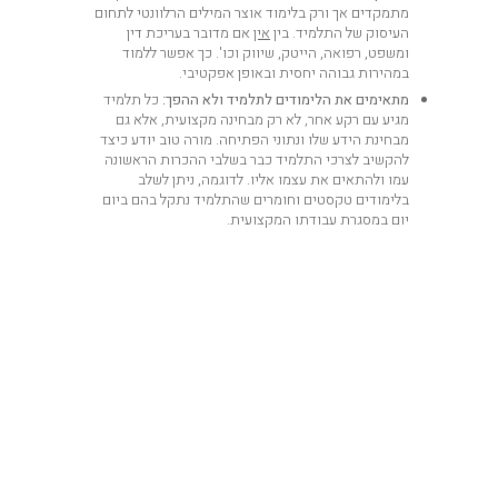
מתמקדים אך ורק בלימוד אוצר המילים הרלוונטי לתחום
העיסוק של התלמיד. בין
אין
אם מדובר בעריכת דין
ומשפט, רפואה, הייטק, שיווק וכו'. כך אפשר ללמוד
במהירות גבוהה יחסית ובאופן אפקטיבי.
מתאימים את הלימודים לתלמיד ולא ההפך:
כל תלמיד
מגיע עם רקע אחר, לא רק מבחינה מקצועית, אלא גם
מבחינת הידע שלו ונתוני הפתיחה. מורה טוב יודע כיצד
להקשיב לצרכי התלמיד כבר בשלבי ההכרות הראשונה
עמו ולהתאים את עצמו אליו. לדוגמה, ניתן לשלב
בלימודים טקסטים וחומרים שהתלמיד נתקל בהם ביום
יום במסגרת עבודתו המקצועית.
מחפשים כלים אמיתיים
לאנגלית שתעבוד
בשבילכם?