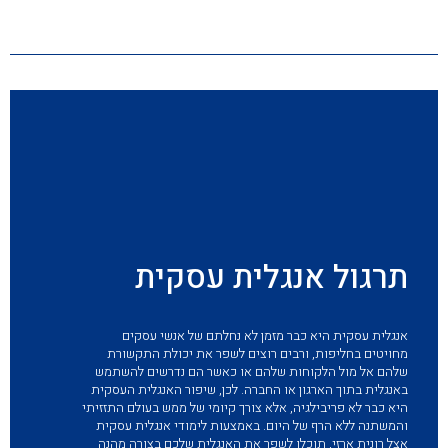
תרגול אנגלית עסקית
אנגלית עסקית היא כבר מזמן לא נחלתם של אנשי עסקים
מחויטים בחליפות, ורבים רוצים לשפר את יכולת התקשורת
שלהם אל מול הלקוחות שלהם או כאשר הם נדרשים להשתמש
באנגלית בתוך הארגון או החברה. לכן, שיפור האנגלית העסקית
היא כבר לא פריבילגיה, אלא צורך קיומי של ממש בעולם התזזיתי
והמשתנה ללא הרף של היום. באמצעות לימודי אנגלית עסקית
אצל רונית ארזי, תוכלו לשפר את האנגלית שלכם בצורה מהנה