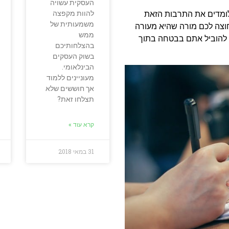
העסקית עשויה
להוות מקפצה
ומדים את התרבות הזאת
משמעותית של
וצה לכם מורה שהיא מעורה
ממש
ה להוביל אתם בבטחה בתוך
בהצלחותיכם
בשוק העסקים
הבינלאומי.
מעוניינים ללמוד
אך חוששים שלא
תצלחו זאת?
קרא עוד »
31 במאי 2018