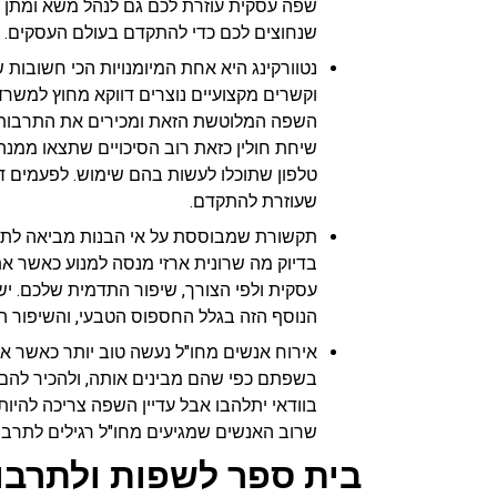
שפה עסקית עוזרת לכם גם לנהל משא ומתן וג
שנחוצים לכם כדי להתקדם בעולם העסקים.
נטוורקינג היא אחת המיומנויות הכי חשובו
וקשרים מקצועיים נוצרים דווקא מחוץ למשרד
השפה המלוטשת הזאת ומכירים את התרבות ה
שיחת חולין כזאת רוב הסיכויים שתצאו ממנ
טלפון שתוכלו לעשות בהם שימוש. לפעמים דוו
שעוזרת להתקדם.
תקשורת שמבוססת על אי הבנות מביאה לתוצא
בדיוק מה שרונית ארזי מנסה למנוע כאשר את
עסקית ולפי הצורך, שיפור התדמית שלכם. יש
הנוסף הזה בגלל החספוס הטבעי, והשיפור הנ
אירוח אנשים מחו"ל נעשה טוב יותר כאשר את
בשפתם כפי שהם מבינים אותה, ולהכיר להם
בוודאי יתלהבו אבל עדיין השפה צריכה להי
שרוב האנשים שמגיעים מחו"ל רגילים לתרבו
בית ספר לשפות ולתרבו