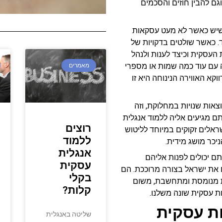
ם להבין חוזים והסכמים
ת שיש כאשר לא מעט עסקאות
. כאשר שולטים בדקויות של
עסקית וכיצד לענות ולנהל
ה עם עוד כמה שמות או מספרי
מאמרים
קא האווירה הנינוחה היא זו
ות שנויות במחלוקת, וזה
ם מגיעים אליה ללמוד אנגלית
רוצים
ראלים זקוקים במיוחד לליטוש
ללמוד
יכר מושג מידית.
אנגלית
ם יכולים לפנות אליהם
עסקית
 את ישראל בצורה מרוככת. הם
בקלי
ות מנומסת ומתחשבת, משום
קלות?
ת עסקית שונה משלנו.
ת עסקית
שליטה באנגלית