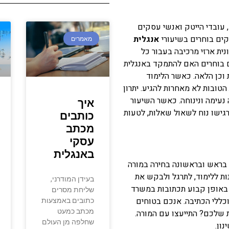
 עובדי הייטק ואנשי עסקים
ם בוחרים בשיעורי
אנגלית
מאמרים
נית ארזי מרכיבה בעבור כל
תם בוחרים האם להתמקד באנגלית
 וכן הלאה. כאשר הלימוד
טובות לא מאחרות להגיע. יתרון
 נעימה ונינוחה. כאשר השיעור
איך
גישו נוח לשאול שאלות, לטעות
כותבים
מכתב
עסקי
באנגלית
בראש ובראשונה בחירה במורה
ות ללימוד, לתרגל ולבקש את
בעידן המודרני,
 באופן קבוע תכתובות במשרד
שליחת מסרים
וכללי הכתיבה. אנכם בטוחים
כתובים באמצעות
מכתב כמעט
 שלכם? התייעצו עם המורה.
שחלפה מן העולם
ון.