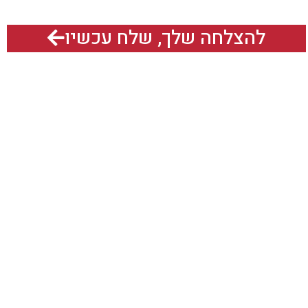
להצלחה שלך, שלח עכשיו
אנחנו גם נמצאים כאן:
תח תקוה