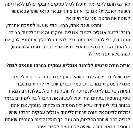
לא הצלחתם להבין איך תוכלו לנהל עסקים חובקי-עולם ללא ידיעת
השפה האנגלית? אם כך, אתם צודקים, אך כדאי שתדעו: אפשר
לשנות את המצב. פנו עוד היום אל
מורה פרטית ללימוד אנגלית
עסקית במרכז
ותראו שגם אתם, ממש כפי שעשו לפניכם אחרים,
תוכלו לדעת אנגלית. ללמוד אנגלית עסקית זה אומר ללמוד בצורה
ממוקדת, בלי לבזבז את הזמן ובלי להיכנס לתהליך אינסופי. לכן, אם
כל הטוב הזה מחכה לכם אצל רונית ארזי כבר ברגעים אלו ממש,
למה שלא תפנו אליה?
איזה מורה פרטית ללימוד אנגלית עסקית במרכז תתאים לכם?
אם יש לכם דילמה לגבי השאלה איך לבחור מורה פרטית ללימוד
אנגלית עסקית במרכז, יש כמה דברים שכדאי לקחת בחשבון.
המורה שלכם לאנגלית צריכה להיות, לפני הכול, בעלת הרבה מאוד
ניסיון. הניסיון בתחום הזה יכול לעשות את ההבדל בין לימודים ברמה
גבוהה ובין לימודים שלא יהיו מספיק מוצלחים. בנוסף, אם אתם
יכולים לפנות אל מורה פרטית ללימוד אנגלית עסקית במרכז שיש
לגביה כמה שיותר המלצות, מה טוב. כך תוכלו להיות בטוחים שאתם
בוחרים מראש מורה שיהיה לכם נעים ללמוד איתה.