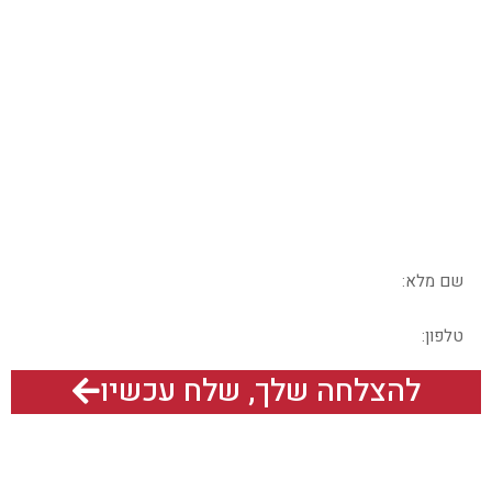
מחפשים כלים אמיתיים
לאנגלית שתעבוד
בשבילכם?
בואו נדבר – מלאו את הפרטים בטופס
להצלחה שלך, שלח עכשיו