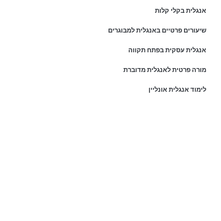
אנגלית בקלי קלות
שיעורים פרטיים באנגלית למבוגרים
אנגלית עסקית בפתח תקווה
מורה פרטית לאנגלית מדוברת
לימוד אנגלית אונליין
פרטי התקשרות:
נייד:
054-8044999
כתובת ראשית: רחוב דנמרק 36, פתח תקוה
מייל לפניות:
ronit@ronitarazi.co.il
אנחנו גם נמצאים כאן: