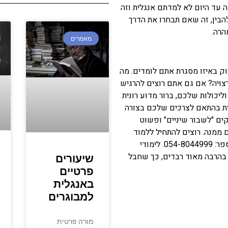
 עד היום לא למדתם אנגלית וזה
בין, זה שאם תבחרו את הדרך
הרה.
מאמרים
ק באיזו מסגרת אתם לומדים. מה
רצויה? אם גם אתם רוצים להרגיש
יכולות שלכם, ברור מדוע רונית
לית בהתאם לצרכים שלכם בצורה
ים "לשבור שיניים" ופשוט
מנה. רוצים להתחיל ללמוד
כבר בקרוב אנגלית עסקית? אל תהססו וצרו קשר במספר: 054-8044999. לימודי
בהרבה מאוד רבדים, כך שחבל
שיעורים
פרטיים
באנגלית
למבוגרים
מורה פרטית