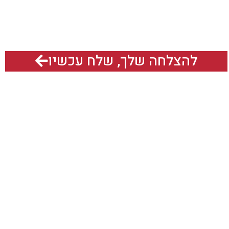
ד בשבילכם?
להצלחה שלך, שלח עכשיו
אנחנו גם נמצאים כאן:
תח תקוה