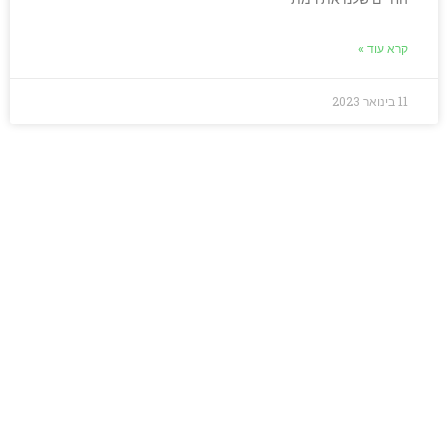
קרא עוד »
11 בינואר 2023
מחפשים כלים אמיתיים
לאנגלית שתעבוד
בשבילכם?
בואו נדבר – מלאו את הפרטים בטופס