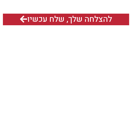
להצלחה שלך, שלח עכשיו
אנחנו גם נמצאים כאן:
תח תקוה