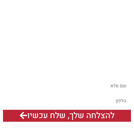
מחפשים כלים אמיתיים
לאנגלית שתעבוד
בשבילכם?
בואו נדבר – מלאו את הפרטים בטופס
להצלחה שלך, שלח עכשיו