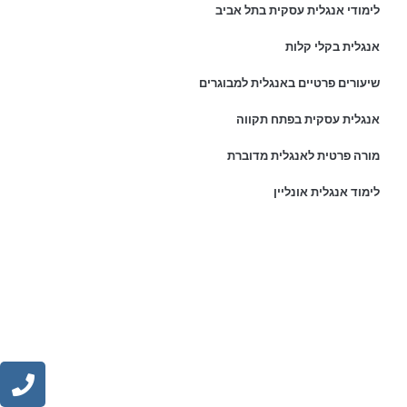
לימודי אנגלית עסקית בתל אביב
אנגלית בקלי קלות
שיעורים פרטיים באנגלית למבוגרים
אנגלית עסקית בפתח תקווה
מורה פרטית לאנגלית מדוברת
לימוד אנגלית אונליין
פרטי התקשרות:
נייד:
054-8044999
כתובת ראשית: רחוב דנמרק 36, פתח תקוה
מייל לפניות:
ronit@ronitarazi.co.il
אנחנו גם נמצאים כאן: