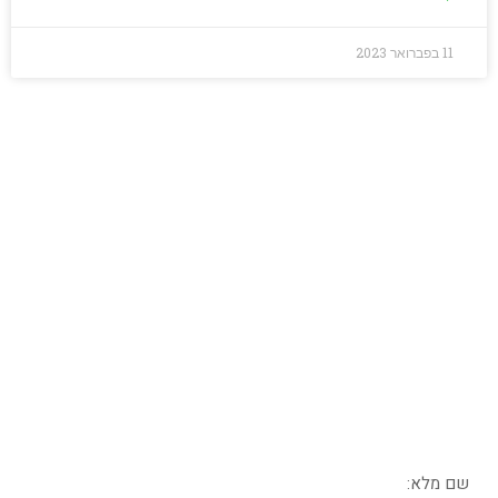
11 בפברואר 2023
מחפשים כלים אמיתיים
לאנגלית שתעבוד
בשבילכם?
בואו נדבר – מלאו את הפרטים בטופס