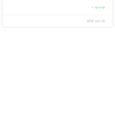
קרא עוד »
31 במאי 2018
מחפשים כלים אמיתיים
לאנגלית שתעבוד
בשבילכם?
בואו נדבר – מלאו את הפרטים בטופס