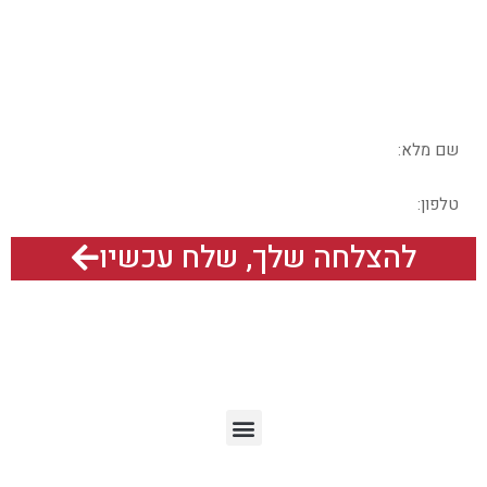
בשבילכם?
בואו נדבר – מלאו את הפרטים בטופס
להצלחה שלך, שלח עכשיו
תפריט האתר