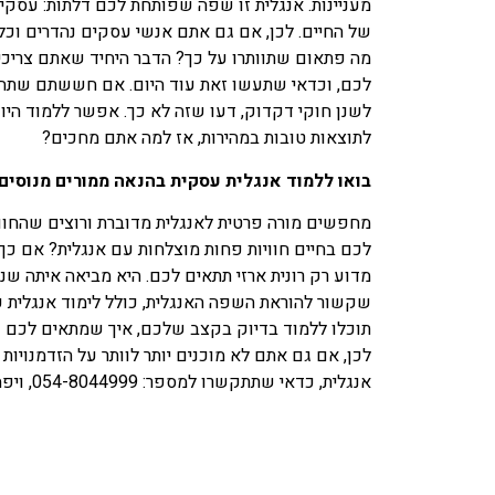
מעניינות. אנגלית זו שפה שפותחת לכם דלתות: עסקיו
של החיים. לכן, אם גם אתם אנשי עסקים נהדרים וכל
מה פתאום שתוותרו על כך? הדבר היחיד שאתם צריכי
לכם, וכדאי שתעשו זאת עוד היום. אם חששתם שתחזר
לשנן חוקי דקדוק, דעו שזה לא כך. אפשר ללמוד היום
לתוצאות טובות במהירות, אז למה אתם מחכים?
בואו ללמוד אנגלית עסקית בהנאה ממורים מנוסים
מחפשים מורה פרטית לאנגלית מדוברת ורוצים שהחוויה
לכם בחיים חוויות פחות מוצלחות עם אנגלית? אם כך,
מדוע רק רונית ארזי תתאים לכם. היא מביאה איתה שני
שקשור להוראת השפה האנגלית, כולל לימוד אנגלית ע
תוכלו ללמוד בדיוק בקצב שלכם, איך שמתאים לכם 
לכן, אם גם אתם לא מוכנים יותר לוותר על הזדמנויות 
אנגלית, כדאי שתתקשרו למספר: 054-8044999, ויפה שעה אחת קודם.