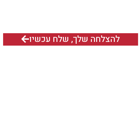
ד בשבילכם?
להצלחה שלך, שלח עכשיו
אנחנו גם נמצאים כאן:
תח תקוה