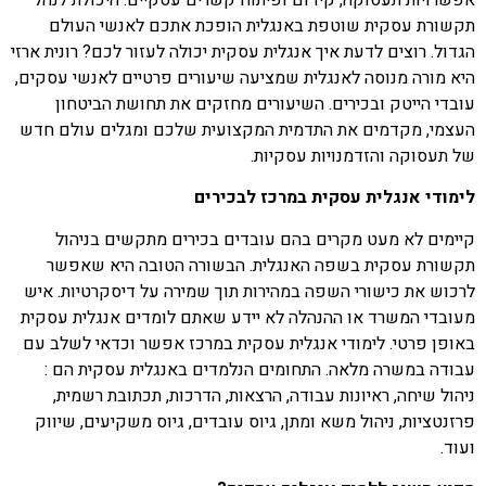
אפשרויות תעסוקה, קידום ופיתוח קשרים עסקיים. היכולת לנהל
תקשורת עסקית שוטפת באנגלית הופכת אתכם לאנשי העולם
הגדול. רוצים לדעת איך אנגלית עסקית יכולה לעזור לכם? רונית ארזי
היא מורה מנוסה לאנגלית שמציעה שיעורים פרטיים לאנשי עסקים,
עובדי הייטק ובכירים. השיעורים מחזקים את תחושת הביטחון
העצמי, מקדמים את התדמית המקצועית שלכם ומגלים עולם חדש
של תעסוקה והזדמנויות עסקיות.
לימודי אנגלית עסקית במרכז לבכירים
קיימים לא מעט מקרים בהם עובדים בכירים מתקשים בניהול
תקשורת עסקית בשפה האנגלית. הבשורה הטובה היא שאפשר
לרכוש את כישורי השפה במהירות תוך שמירה על דיסקרטיות. איש
מעובדי המשרד או ההנהלה לא יידע שאתם לומדים אנגלית עסקית
באופן פרטי. לימודי אנגלית עסקית במרכז אפשר וכדאי לשלב עם
עבודה במשרה מלאה. התחומים הנלמדים באנגלית עסקית הם :
ניהול שיחה, ראיונות עבודה, הרצאות, הדרכות, תכתובת רשמית,
פרזנטציות, ניהול משא ומתן, גיוס עובדים, גיוס משקיעים, שיווק
ועוד.