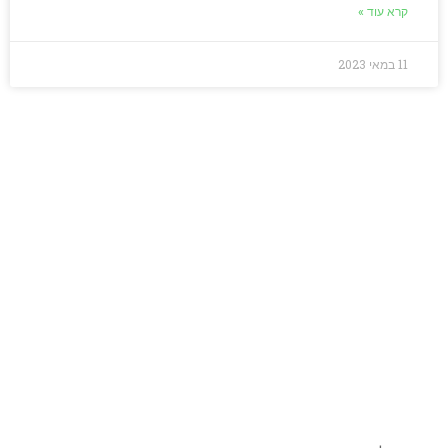
קרא עוד »
11 במאי 2023
מחפשים כלים אמיתיים
לאנגלית שתעבוד
בשבילכם?
בואו נדבר – מלאו את הפרטים בטופס