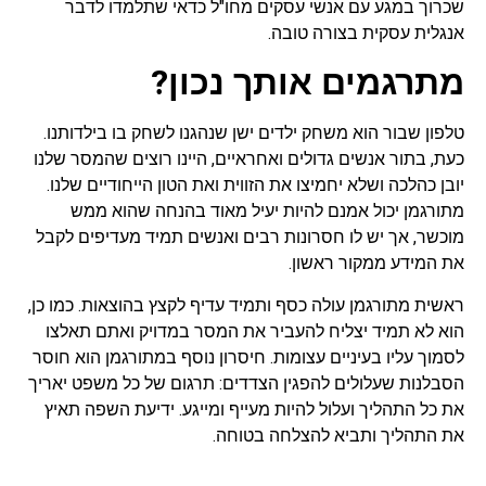
שכרוך במגע עם אנשי עסקים מחו"ל כדאי שתלמדו לדבר
אנגלית עסקית בצורה טובה.
מתרגמים אותך נכון?
טלפון שבור הוא משחק ילדים ישן שנהגנו לשחק בו בילדותנו.
כעת, בתור אנשים גדולים ואחראיים, היינו רוצים שהמסר שלנו
יובן כהלכה ושלא יחמיצו את הזווית ואת הטון הייחודיים שלנו.
מתורגמן יכול אמנם להיות יעיל מאוד בהנחה שהוא ממש
מוכשר, אך יש לו חסרונות רבים ואנשים תמיד מעדיפים לקבל
את המידע ממקור ראשון.
ראשית מתורגמן עולה כסף ותמיד עדיף לקצץ בהוצאות. כמו כן,
הוא לא תמיד יצליח להעביר את המסר במדויק ואתם תאלצו
לסמוך עליו בעיניים עצומות. חיסרון נוסף במתורגמן הוא חוסר
הסבלנות שעלולים להפגין הצדדים: תרגום של כל משפט יאריך
את כל התהליך ועלול להיות מעייף ומייגע. ידיעת השפה תאיץ
את התהליך ותביא להצלחה בטוחה.