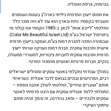
בגרמניה, צרפת ואנגליה.
את תחום ייעוץ התדמית גיליתי בארה"ב בשנות השמונים
ונשביתי בקסמיו. היות ובארץ הוא עוד לא היה מוכר כלל
החלטתי "לייבא אותו" לכאן. ב-1985 הקמתי את קולור מי
ביוטיפול ישראל בע"מ (Color Me Beautiful Israel Ltd)
שבמהרה הפכה לחברת דמות בע"מ, ועסקה בייעוץ תדמית
אישית ותרבות עסקית. חברת דמות העניקה שרותי ייעוץ
תדמית ותרבות עסקית לחברות ציבוריות, למשרדי ממשלה,
בנקים, חברות פרטיות ואנשים מהמגזר הפרטי.
במהלך עבודתי נתקלתי באנשי עסקים ומנהלים ישראלים
רבים, המרגישים נבוכים בבואם לדבר אנגלית. כשראיתי
אותם "שוברים שיניים", החלטתי לשלב אהבה נוספת –
התחלתי ללמד אנגלית עסקית עם היבט תדמיתי לאנשי
עסקים ולבכירים – ומאז, בהדרגה, זה נהפך ונהיה תחום
עיסוקי העיקרי.