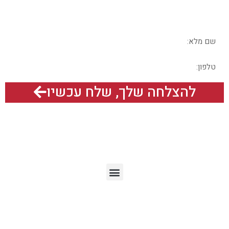
בואו נדבר – מלאו את הפרטים בטופס
להצלחה שלך, שלח עכשיו
תפריט האתר
מאמרים אחרונים